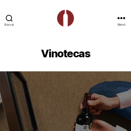
Buscar
Menú
Expertos
del
Vino
Vinotecas