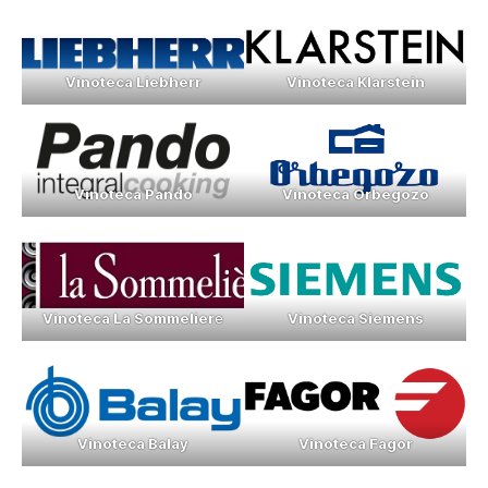
Vinoteca Liebherr
Vinoteca Klarstein
Vinoteca Pando
Vinoteca Orbegozo
Vinoteca La Sommelier
e
Vinoteca Siemens
Vinoteca Balay
Vinoteca Fagor