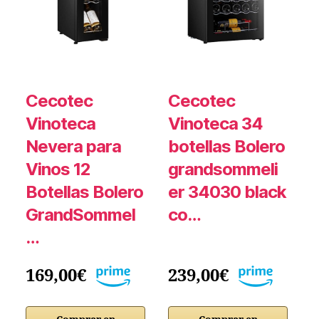
Cecotec
Cecotec
Vinoteca
Vinoteca 34
Nevera para
botellas Bolero
B
Vinos 12
grandsommeli
Botellas Bolero
er 34030 black
e
GrandSommel
co…
…
169,00€
239,00€