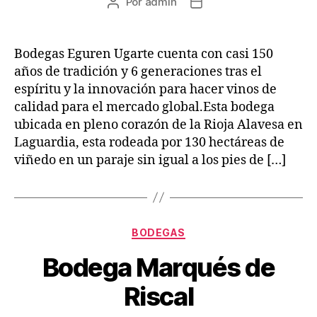
Por
admin
Autor
Fecha
de
de
la
la
entrada
entrada
Bodegas Eguren Ugarte cuenta con casi 150
años de tradición y 6 generaciones tras el
espíritu y la innovación para hacer vinos de
calidad para el mercado global.Esta bodega
ubicada en pleno corazón de la Rioja Alavesa en
Laguardia, esta rodeada por 130 hectáreas de
viñedo en un paraje sin igual a los pies de […]
Categorías
BODEGAS
Bodega Marqués de
Riscal