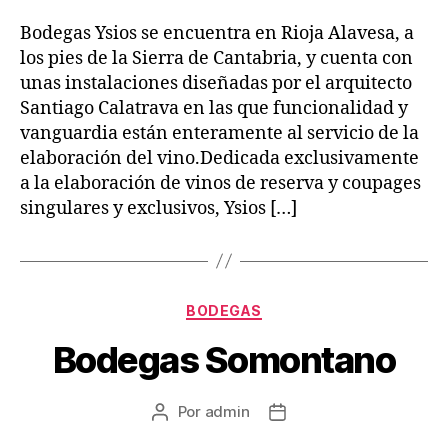
la
la
entrada
entrada
Bodegas Ysios se encuentra en Rioja Alavesa, a
los pies de la Sierra de Cantabria, y cuenta con
unas instalaciones diseñadas por el arquitecto
Santiago Calatrava en las que funcionalidad y
vanguardia están enteramente al servicio de la
elaboración del vino.Dedicada exclusivamente
a la elaboración de vinos de reserva y coupages
singulares y exclusivos, Ysios […]
Categorías
BODEGAS
Bodegas Somontano
Por
admin
Autor
Fecha
de
de