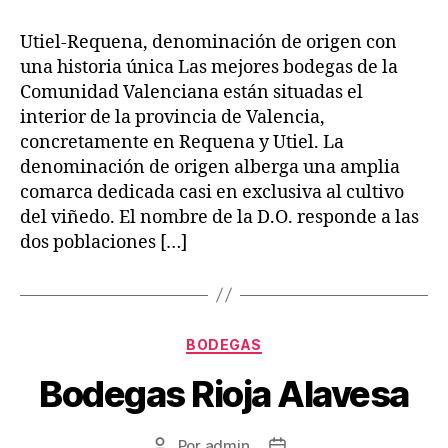
la
la
entrada
entrada
Utiel-Requena, denominación de origen con
una historia única Las mejores bodegas de la
Comunidad Valenciana están situadas el
interior de la provincia de Valencia,
concretamente en Requena y Utiel. La
denominación de origen alberga una amplia
comarca dedicada casi en exclusiva al cultivo
del viñedo. El nombre de la D.O. responde a las
dos poblaciones […]
Categorías
BODEGAS
Bodegas Rioja Alavesa
Por
admin
Autor
Fecha