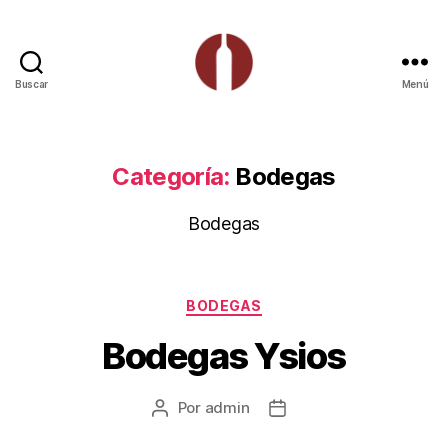
Buscar
Menú
Expertos
del
Vino
Categoría:
Bodegas
Bodegas
Categorías
BODEGAS
Bodegas Ysios
Por
admin
Autor
Fecha
de
de