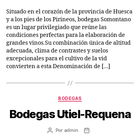
la
la
entrada
entrada
Situado en el corazón de la provincia de Huesca
y a los pies de los Pirineos, bodegas Somontano
es un lugar privilegiado que reúne las
condiciones perfectas para la elaboración de
grandes vinos.Su combinación única de altitud
adecuada, clima de contrastes y suelos
excepcionales para el cultivo de la vid
convierten a esta Denominación de […]
Categorías
BODEGAS
Bodegas Utiel-Requena
Por
admin
Autor
Fecha
de
de