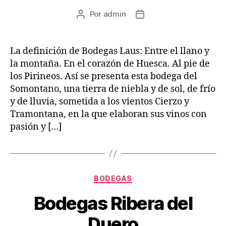
Por
admin
Autor
Fecha
de
de
la
la
entrada
entrada
La definición de Bodegas Laus: Entre el llano y
la montaña. En el corazón de Huesca. Al pie de
los Pirineos. Así se presenta esta bodega del
Somontano, una tierra de niebla y de sol, de frío
y de lluvia, sometida a los vientos Cierzo y
Tramontana, en la que elaboran sus vinos con
pasión y […]
Categorías
BODEGAS
Bodegas Ribera del
Duero