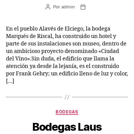
Por
admin
Autor
Fecha
de
de
la
la
entrada
entrada
En el pueblo Alavés de Elciego, la bodega
Marqués de Riscal, ha construido un hotel y
parte de sus instalaciones son museo, dentro de
un ambicioso proyecto denominado «Ciudad
del Vino».Sin duda, el edificio que llama la
atención ya desde la lejanía, es el construido
por Frank Gehry; un edificio lleno de luz y color,
[…]
Categorías
BODEGAS
Bodegas Laus