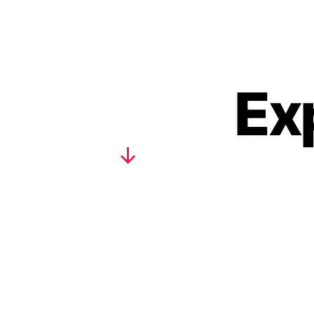
Ex
Scroll
hacia
abajo