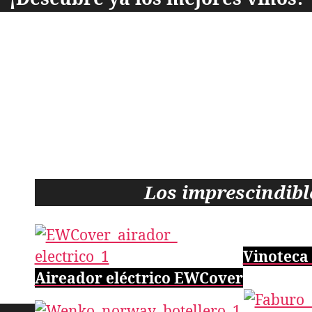
Los
imprescindible
Vinoteca
Aireador eléctrico EWCover