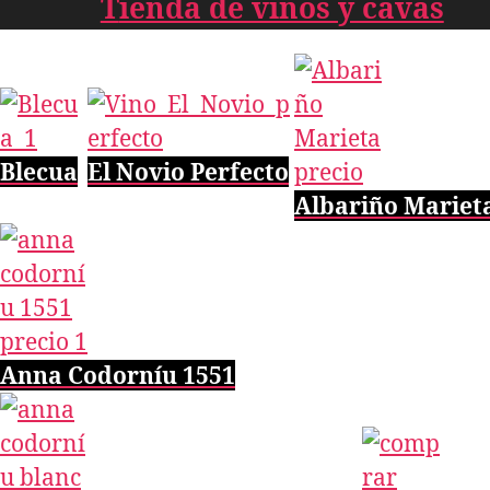
T
ienda de vinos y cavas
Blecua
El Novio Perfecto
Albariño Mariet
Anna Codorníu 1551