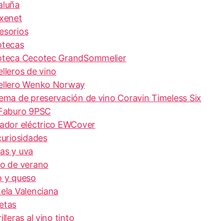
aluña
ixenet
esorios
otecas
oteca Cecotec GrandSommelier
lleros de vino
ellero Wenko Norway
tema de preservación de vino Coravin Timeless Six
 Faburo 9PSC
eador eléctrico EWCover
curiosidades
as y uva
to de verano
o y queso
tela Valenciana
etas
illeras al vino tinto