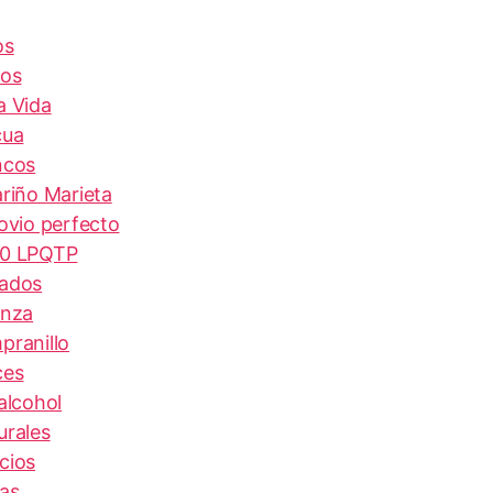
os
tos
a Vida
cua
ncos
ariño Marieta
novio perfecto
0 LPQTP
ados
anza
pranillo
ces
alcohol
urales
cios
as