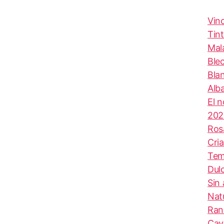
Vin
Tin
Mal
Ble
Bla
Alb
El 
202
Ros
Cri
Tem
Dul
Sin 
Nat
Ran
Cav