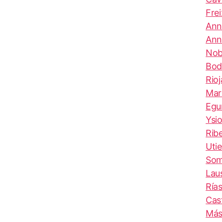
Fre
Ann
Ann
Nob
Bod
Rio
Mar
Egu
Ysi
Rib
Uti
Som
Lau
Ría
Cas
Más