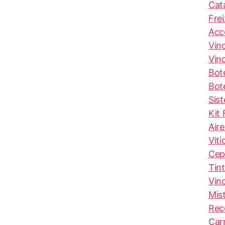
Cat
Fre
Acc
Vin
Vin
Bote
Bot
Sis
Kit
Air
Viti
Cep
Tin
Vin
Mis
Rec
Carr