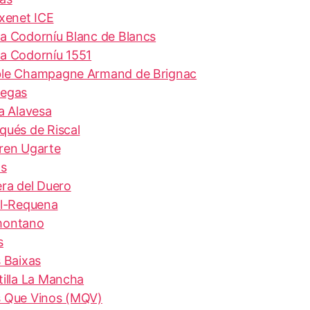
ixenet ICE
a Codorníu Blanc de Blancs
a Codorníu 1551
le Champagne Armand de Brignac
egas
ja Alavesa
qués de Riscal
ren Ugarte
os
era del Duero
el-Requena
ontano
s
s Baixas
tilla La Mancha
 Que Vinos (MQV)