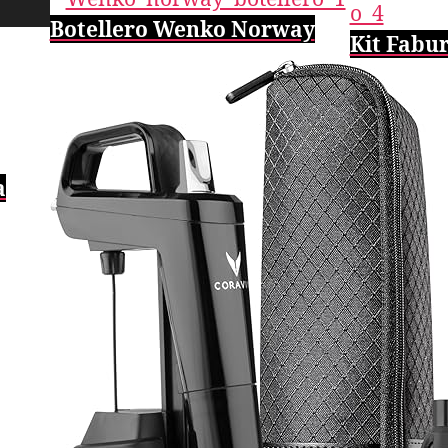
Botellero Wenko Norway
Kit Fabu
a